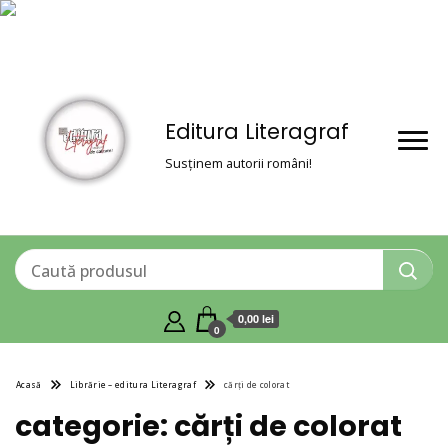
Editura Literagraf
Susținem autorii români!
0,00 lei
0
Acasă
Librărie – editura Literagraf
cărți de colorat
categorie:
cărți de colorat