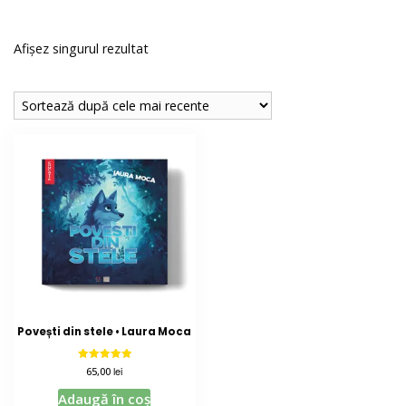
Afișez singurul rezultat
Povești din stele • Laura Moca
Evaluat la
lei
65,00
5.00
din 5
Adaugă în coș