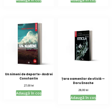
Un nimeni de departe • Andrei
Constantin
Țara oamenilor de sticlă —
Doru Enache
lei
27,00
lei
28,00
Adaugă în coș
Adaugă în coș