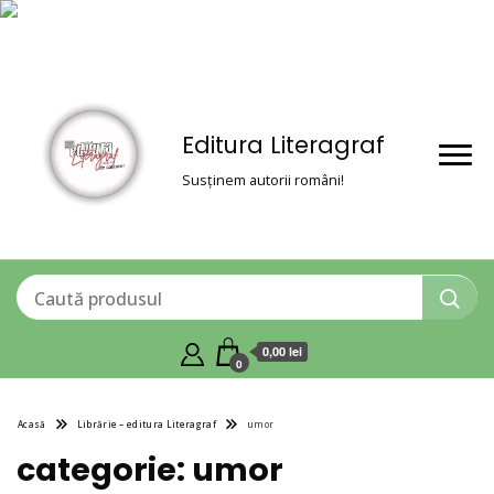
Editura Literagraf
Susținem autorii români!
0,00 lei
0
Acasă
Librărie – editura Literagraf
umor
categorie:
umor