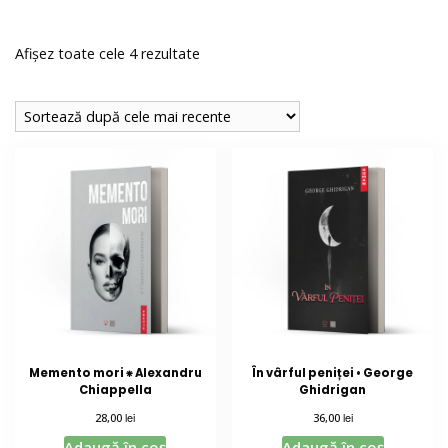
Sortat
Afișez toate cele 4 rezultate
după
cele
mai
recente
Memento mori ⁕ Alexandru
În vârful peniței • George
Chiappella
Ghidrigan
lei
lei
28,00
36,00
Adaugă în coș
Adaugă în coș