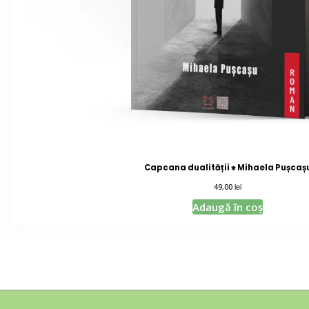
Capcana dualității ⁕ Mihaela Pușcaș
lei
49,00
Adaugă în coș