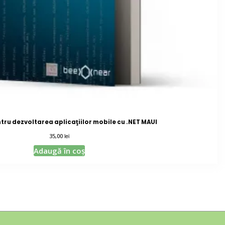
ntru dezvoltarea aplicaţiilor mobile cu .NET MAUI
lei
35,00
Adaugă în coș