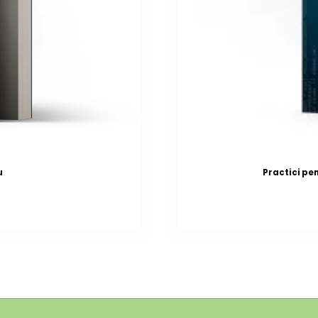
u
Practici pe