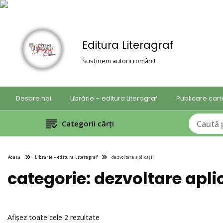
Editura Literagraf
Susținem autorii români!
Despre noi
Librărie – editura Literagraf
Publicare cart
Categorii cărți
Acasă
Librărie – editura Literagraf
dezvoltare aplicații
categorie:
dezvoltare aplic
Sortat
Afișez toate cele 2 rezultate