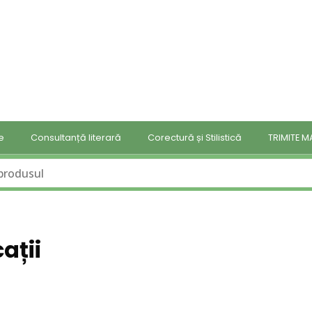
e
Consultanță literară
Corectură și Stilistică
TRIMITE 
ații