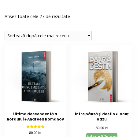
Sortat
Afișez toate cele 27 de rezultate
după
cele
mai
recente
Ultima descendentă a
Între pânză și destin ⁕ Ionuț
nordului ⁕ Andreea Romanov
Hazu
lei
30,00
Evaluat la
lei
80,00
5.00
Adaugă în coș