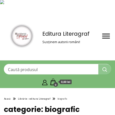
Editura Literagraf
Susținem autorii români!
0,00 lei
0
Acasă
Librărie – editura Literagraf
biografic
categorie:
biografic