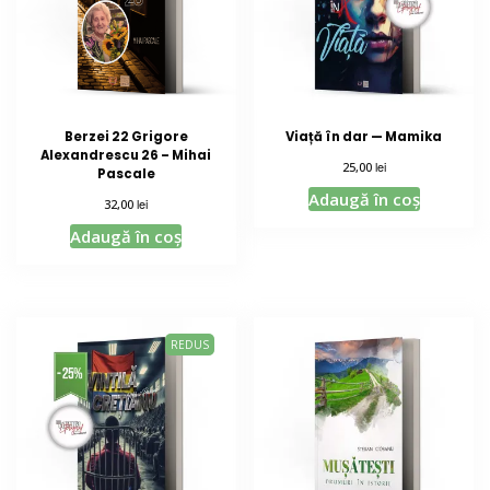
Berzei 22 Grigore
Viață în dar — Mamika
Alexandrescu 26 – Mihai
lei
25,00
Pascale
Adaugă în coș
lei
32,00
Adaugă în coș
REDUS