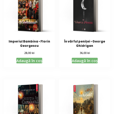
Imperiul Bambina • Florin
În vârful peniței • George
Georgescu
Ghidrigan
lei
lei
28,00
36,00
Adaugă în coș
Adaugă în coș