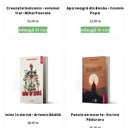
Creuzetul balcanic • volumul
Apa neagră din Bacău • Cosmin
trei • Mihai Pascale
Popa
lei
lei
52,00
22,00
Adaugă în coș
Adaugă în coș
Inimi în derivă • Artemis Bădilă
Pensia de moarte • Dorina
Păduraru
lei
38,00
lei
35,00