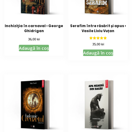
Inchiziţia în carnaval • George
Serafim între răsărit și apus •
Ghidrigan
Vasile Liviu Vuțan
lei
36,00
Evaluat la
lei
35,00
5.00
Adaugă în coș
din 5
Adaugă în coș