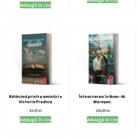
din 5
Adaugă în coș
Rătăcind printre amintiri ⁕
Întoarcerea în Nam • M.
Victoria Predica
Mureșan.
lei
lei
42,00
220,00
Adaugă în coș
Adaugă în coș