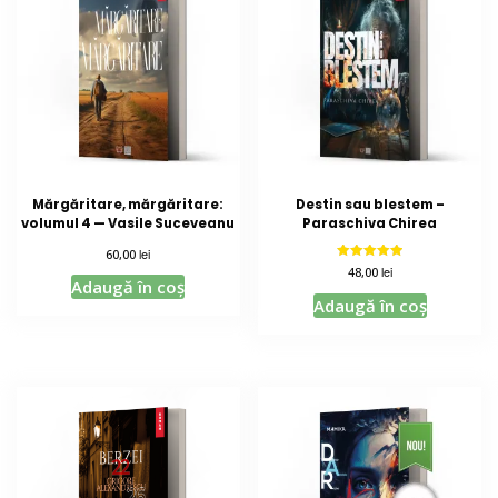
Mărgăritare, mărgăritare:
Destin sau blestem –
volumul 4 — Vasile Suceveanu
Paraschiva Chirea
lei
60,00
Evaluat la
lei
48,00
5.00
Adaugă în coș
din 5
Adaugă în coș