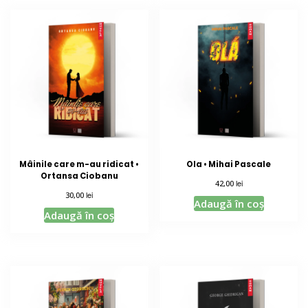
Mâinile care m-au ridicat •
Ola • Mihai Pascale
Ortansa Ciobanu
lei
42,00
lei
30,00
Adaugă în coș
Adaugă în coș