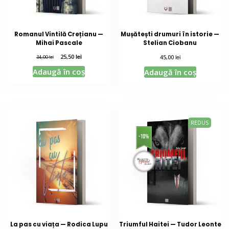
Romanul Vintilă Crețianu —
Mușătești drumuri în istorie —
Mihai Pascale
Stelian Ciobanu
25,50
lei
lei
lei
45,00
34,00
Adaugă în coș
Adaugă în coș
REDUS
La pas cu viața — Rodica Lupu
Triumful Haitei — Tudor Leonte