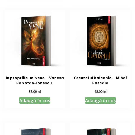
În propriile-mi vene — Vanesa
Creuzetul balcanic — Mihai
Pop Stan-Ionescu.
Pascale
lei
lei
36,00
48,00
Adaugă în coș
Adaugă în coș