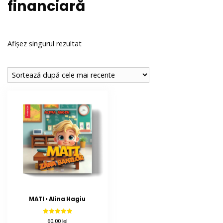
financiară
Afișez singurul rezultat
MATI • Alina Hagiu
Evaluat la
lei
60,00