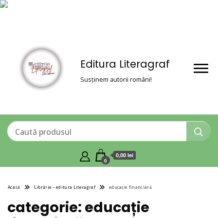
Editura Literagraf
Susținem autorii români!
0,00 lei
0
Acasă
Librărie – editura Literagraf
educație financiară
categorie:
educație