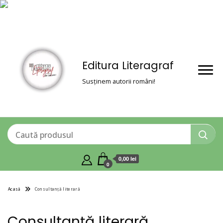
Editura Literagraf
Susținem autorii români!
0,00 lei
0
Acasă
Consultanță literară
Consultanță literară