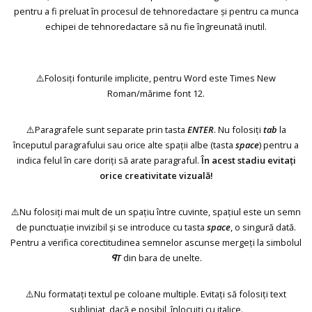
pentru a fi preluat în procesul de tehnoredactare și pentru ca munca
echipei de tehnoredactare să nu fie îngreunată inutil.
⚠️Folosiți fonturile implicite, pentru Word este Times New
Roman/mărime font 12.
⚠️Paragrafele sunt separate prin tasta
ENTER
. Nu folosiți
tab
la
începutul paragrafului sau orice alte spații albe (tasta
space
) pentru a
indica felul în care doriți să arate paragraful.
În acest stadiu evitați
orice creativitate vizuală!
⚠️Nu folosiți mai mult de un spațiu între cuvinte, spațiul este un semn
de punctuație invizibil și se introduce cu tasta
space
, o singură dată.
Pentru a verifica corectitudinea semnelor ascunse mergeți la simbolul
ꟼT
din bara de unelte.
⚠️Nu formatați textul pe coloane multiple. Evitați să folosiți text
subliniat, dacă e posibil, înlocuiți cu italice.