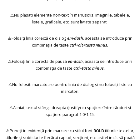
⚠️Nu plasați elemente non-text în manuscris. Imaginile, tabelele,
listele, graficele, etc. sunt livrate separat.
⚠️Folosiți linia corectă de dialog
em-dash
, aceasta se introduce prin
combinația de taste
ctrl+alt+tasta minus.
⚠️Folosiți linia corectă de pauză
en-dash
, aceasta se introduce prin
combinația de taste
ctrl+tasta minus.
⚠️Nu folosiți marcatoare pentru linia de dialog și nu folosiți liste cu
marcatori.
⚠️Aliniați textul stânga dreapta (justify) cu spațiere între rânduri și
spațiere paragraf 1.0/1.15.
⚠️Puneți în evidență prin marcare cu stilul font
BOLD
titlurile textelor,
titlurile și subtitlurile fiecărui capitol, secțiuni, etc. astfel încât să poată