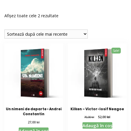
Sortat
Afișez toate cele 2 rezultate
după
cele
mai
recente
Sale!
Un nimeni de departe • Andrei
Kilken – Victor-Iosif Neagoe
Constantin
Prețul
Prețul
52,00
lei
lei
70,00
inițial
curent
lei
27,00
Adaugă în coș
a
este:
Adaugă în coș
fost:
52,00 lei.