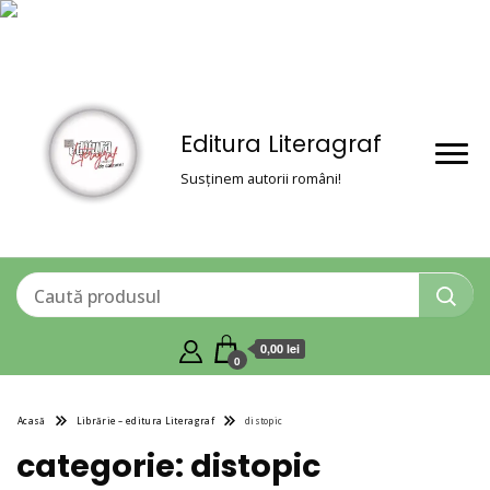
Editura Literagraf
Susținem autorii români!
0,00 lei
0
Acasă
Librărie – editura Literagraf
distopic
categorie:
distopic