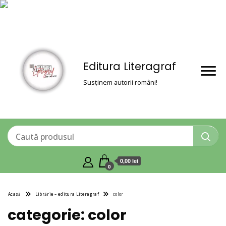
Editura Literagraf
Susținem autorii români!
0,00 lei
0
Acasă
Librărie – editura Literagraf
color
categorie:
color