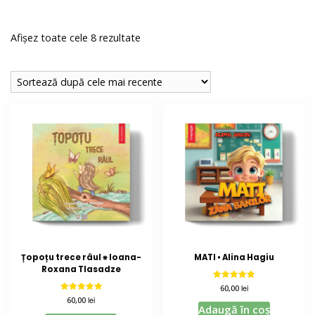
Sortat
Afișez toate cele 8 rezultate
după
cele
mai
recente
Țopoțu trece râul ⁕ Ioana-
MATI • Alina Hagiu
Roxana Tlasadze
Evaluat la
lei
60,00
5.00
Evaluat la
lei
60,00
din 5
5.00
Adaugă în coș
din 5