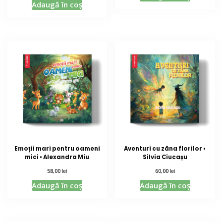
Adaugă în coș
Emoții mari pentru oameni
Aventuri cu zâna florilor •
mici • Alexandra Miu
Silvia Ciucașu
lei
lei
58,00
60,00
Adaugă în coș
Adaugă în coș