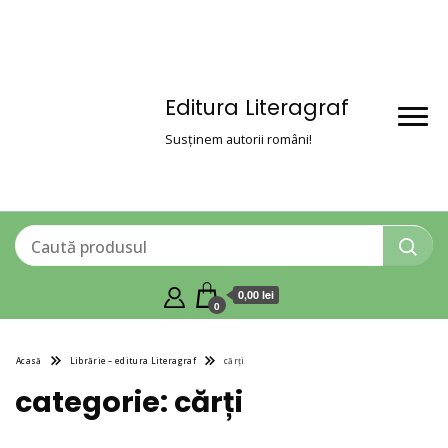
Editura Literagraf
Susținem autorii români!
0,00 lei
0
Acasă
Librărie – editura Literagraf
cărți
categorie:
cărți