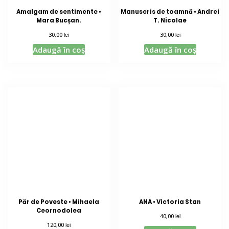
Amalgam de sentimente •
Manuscris de toamnă • Andrei
Mara Bucșan.
T. Nicolae
lei
lei
30,00
30,00
Adaugă în coș
Adaugă în coș
Păr de Poveste • Mihaela
ANA • Victoria Stan
Ceornodolea
lei
40,00
lei
120,00