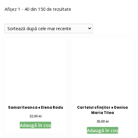
Sortat
Afișez 1 - 40 din 150 de rezultate
după
cele
mai
recente
Samariteanca ⁕ Elena Radu
Cartelul sfinților ⁕ Denisa
Maria Tilea
lei
32,00
lei
30,00
Adaugă în coș
Adaugă în coș