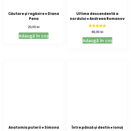
Căutare și regăsire ⁕ Diana
Ultima descendentă a
Pena
nordului ⁕ Andreea Romanov
lei
20,00
Evaluat la
lei
80,00
5.00
Adaugă în coș
din 5
Adaugă în coș
Anatomia puterii ⁕ Simona
Între pânză și destin ⁕ Ionuț