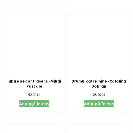
Iubire pe contrasens • Mihai
Drumul către mine • Cătălina
Pascale
Dobran
lei
lei
52,00
28,00
Adaugă în coș
Adaugă în coș