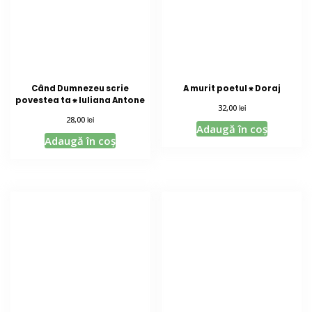
Când Dumnezeu scrie
A murit poetul ⁕ Doraj
povestea ta ⁕ Iuliana Antone
lei
32,00
lei
28,00
Adaugă în coș
Adaugă în coș