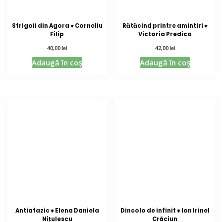
Strigoii din Agora ⁕ Corneliu
Rătăcind printre amintiri ⁕
Filip
Victoria Predica
lei
lei
40,00
42,00
Adaugă în coș
Adaugă în coș
Antiafazic ⁕ Elena Daniela
Dincolo de infinit ⁕ Ion Irinel
Nițulescu
Crăciun