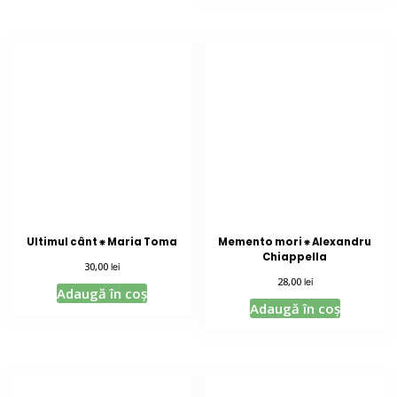
Ultimul cânt ⁕ Maria Toma
Memento mori ⁕ Alexandru
Chiappella
lei
30,00
lei
28,00
Adaugă în coș
Adaugă în coș