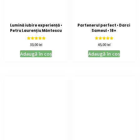
Lumină iubire experiență •
Partenerul perfect • Darci
Petru Laurențiu Măntescu
Sameul • 18+
Evaluat la
Evaluat la
lei
lei
33,00
45,00
5.00
5.00
din 5
din 5
Adaugă în coș
Adaugă în coș