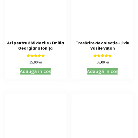
Azi pentru 365 de zile • Emilia
Tresărire de colecție • Liviu
Georgiana Ioniță
Vasile Vuțan
Evaluat la
Evaluat la
lei
lei
35,00
36,00
5.00
5.00
din 5
din 5
Adaugă în coș
Adaugă în coș