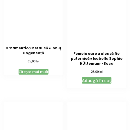
Ornamentică Metalică ⁕ Ionuț
Gogeneață
Femeia care a ales să fie
puternică ⁕ Isabella Sophie
lei
65,00
HÜttemann-Boca
Citește mai mult
lei
25,00
Adaugă în coș