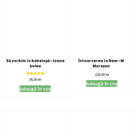
Să vorbim în bebelușă • Ioana
Întoarcerea în Nam • M.
Șolea
Mureșan.
lei
220,00
Evaluat la
lei
35,00
5.00
Adaugă în coș
din 5
Adaugă în coș