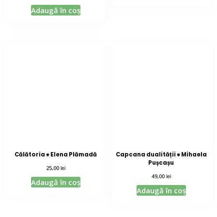
din 5
Adaugă în coș
Călătoria ⁕ Elena Plămadă
Capcana dualității ⁕ Mihaela
Pușcașu
lei
25,00
lei
49,00
Adaugă în coș
Adaugă în coș