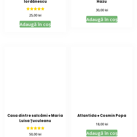
Iordănescu
Hazu
lei
30,00
Evaluat la
lei
25,00
5.00
Adaugă în coș
din 5
Adaugă în coș
Casa dintre salcâmi ⁕ Maria
Atlantida ⁕ Cosmin Popa
Luisa Țuculeanu
lei
18,00
Adaugă în coș
Evaluat la
lei
50,00
5.00