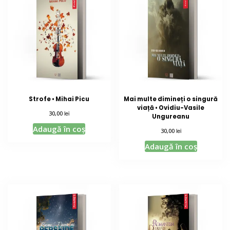
Strofe • Mihai Picu
Mai multe dimineți o singură
viață • Ovidiu-Vasile
lei
30,00
Ungureanu
Adaugă în coș
lei
30,00
Adaugă în coș