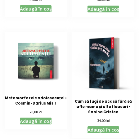
5.00
din 5
Adaugă în coș
Adaugă în coș
Metamorfozele adolescenței •
Cum să fugi de acasă fără să
Cosmin-Darius Misir
afle mama și alte fleacuri •
lei
28,00
Sabina Cristea
lei
Adaugă în coș
34,00
Adaugă în coș