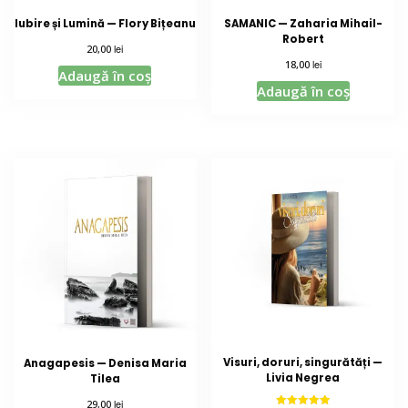
Iubire și Lumină — Flory Bițeanu
SAMANIC — Zaharia Mihail-
Robert
lei
20,00
lei
18,00
Adaugă în coș
Adaugă în coș
Visuri, doruri, singurătăți —
Anagapesis — Denisa Maria
Livia Negrea
Tilea
lei
29,00