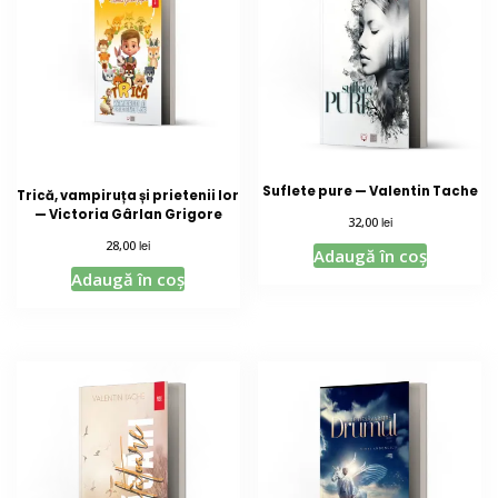
Suflete pure — Valentin Tache
Trică, vampiruța și prietenii lor
— Victoria Gârlan Grigore
lei
32,00
lei
28,00
Adaugă în coș
Adaugă în coș