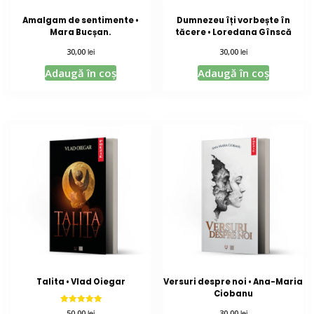
Amalgam de sentimente •
Dumnezeu îți vorbește în
Mara Bucșan.
tăcere • Loredana Gînscă
lei
lei
30,00
30,00
Adaugă în coș
Adaugă în coș
Talita • Vlad Oiegar
Versuri despre noi • Ana-Maria
Ciobanu
Evaluat la
lei
lei
50,00
30,00