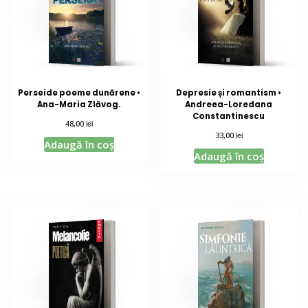
Perseide poeme dunărene •
Depresie și romantism •
Ana-Maria Zlăvog.
Andreea-Loredana
Constantinescu
lei
48,00
lei
33,00
Adaugă în coș
Adaugă în coș