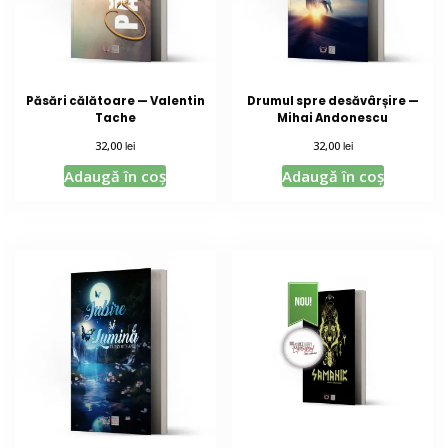
Păsări călătoare — Valentin
Drumul spre desăvârșire —
Tache
Mihai Andonescu
lei
lei
32,00
32,00
Adaugă în coș
Adaugă în coș