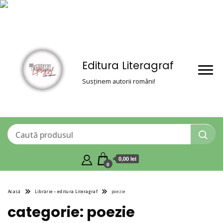
Editura Literagraf
Susținem autorii români!
0,00 lei
0
Acasă
Librărie – editura Literagraf
poezie
categorie:
poezie