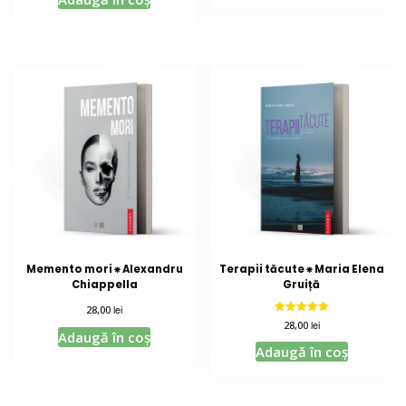
Memento mori ⁕ Alexandru
Terapii tăcute ⁕ Maria Elena
Chiappella
Gruiță
lei
28,00
Evaluat la
lei
28,00
5.00
Adaugă în coș
din 5
Adaugă în coș