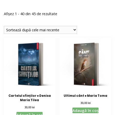
Sortat
Afișez 1 - 40 din 45 de rezultate
după
cele
mai
recente
Cartelul sfinților ⁕ Denisa
Ultimul cânt ⁕ Maria Toma
Maria Tilea
lei
30,00
lei
30,00
Adaugă în coș
Adaugă în coș