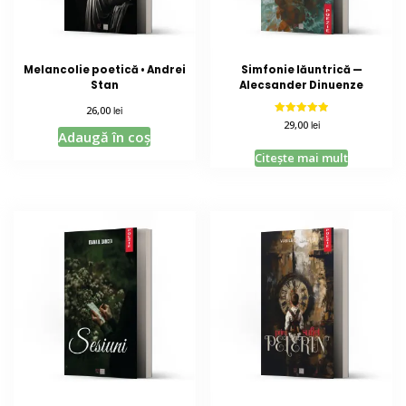
Melancolie poetică • Andrei
Simfonie lăuntrică —
Stan
Alecsander Dinuenze
lei
26,00
Evaluat la
lei
29,00
5.00
Adaugă în coș
din 5
Citește mai mult