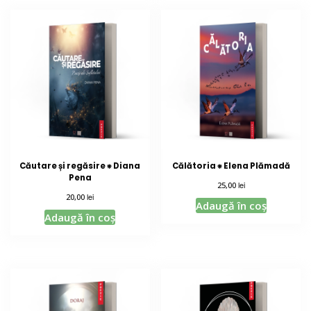
Căutare și regăsire ⁕ Diana
Călătoria ⁕ Elena Plămadă
Pena
lei
25,00
lei
20,00
Adaugă în coș
Adaugă în coș