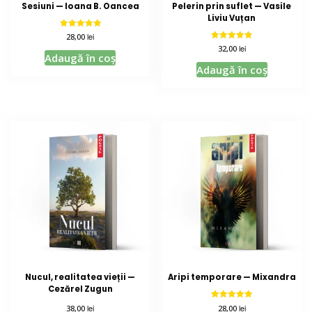
Sesiuni — Ioana B. Oancea
Pelerin prin suflet — Vasile
Liviu Vuțan
Evaluat la
lei
28,00
5.00
Evaluat la
lei
32,00
din 5
4.86
Adaugă în coș
din 5
Adaugă în coș
Nucul, realitatea vieții —
Aripi temporare — Mixandra
Cezărel Zugun
Evaluat la
lei
lei
28,00
38,00