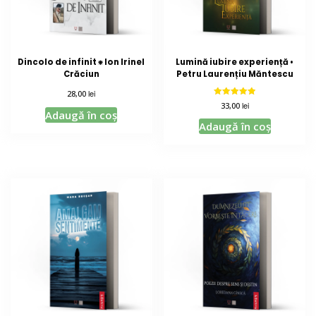
Dincolo de infinit ⁕ Ion Irinel
Lumină iubire experiență •
Crăciun
Petru Laurențiu Măntescu
lei
28,00
Evaluat la
lei
33,00
5.00
Adaugă în coș
din 5
Adaugă în coș