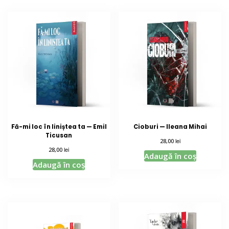
Fă-mi loc în liniștea ta — Emil
Cioburi — Ileana Mihai
Ticusan
lei
28,00
lei
28,00
Adaugă în coș
Adaugă în coș