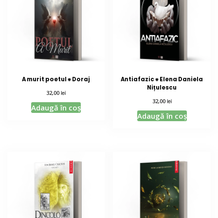
A murit poetul ⁕ Doraj
Antiafazic ⁕ Elena Daniela
Nițulescu
lei
32,00
lei
32,00
Adaugă în coș
Adaugă în coș