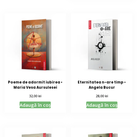
Poeme de adormit iubirea •
Eternitatea n-are timp •
Maria Vesa Aursulesei
Angela Bucur
lei
lei
32,00
28,00
Adaugă în coș
Adaugă în coș