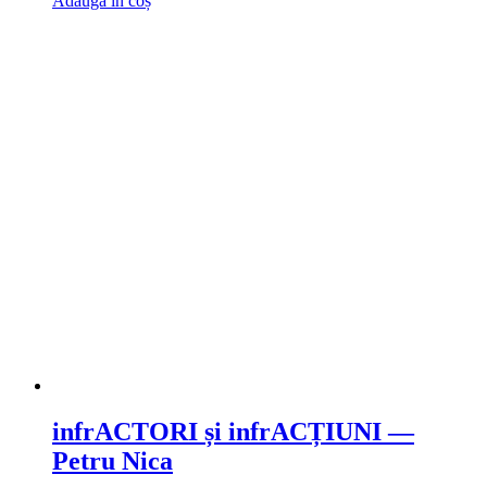
Adaugă în coș
infrACTORI și infrACȚIUNI —
Petru Nica