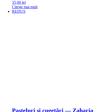
35,00
lei
Citește mai mult
REDUS
Pasteluri și cugetări — Zaharia