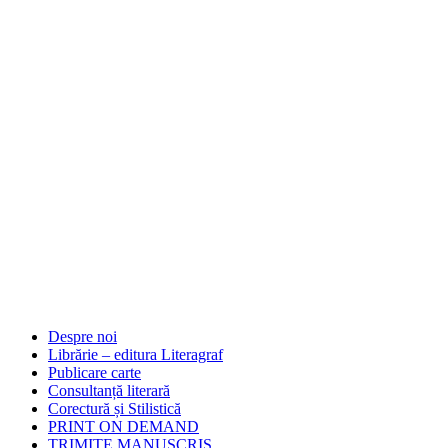
Despre noi
Librărie – editura Literagraf
Publicare carte
Consultanță literară
Corectură și Stilistică
PRINT ON DEMAND
TRIMITE MANUSCRIS