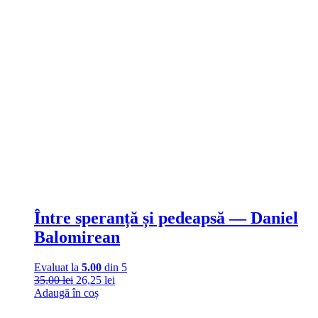
Între speranță și pedeapsă — Daniel
Balomirean
Evaluat la
5.00
din 5
35,00
lei
26,25
lei
Adaugă în coș