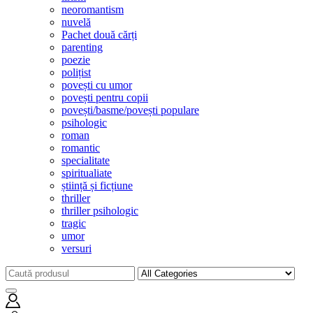
neoromantism
nuvelă
Pachet două cărți
parenting
poezie
polițist
povești cu umor
povești pentru copii
povești/basme/povești populare
psihologic
roman
romantic
specialitate
spiritualiate
știință și ficțiune
thriller
thriller psihologic
tragic
umor
versuri