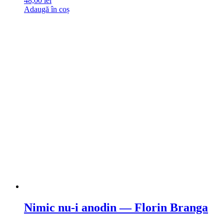
48,00
lei
Adaugă în coș
Nimic nu-i anodin — Florin Branga