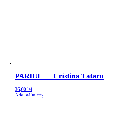
PARIUL — Cristina Tătaru
36,00
lei
Adaugă în coș