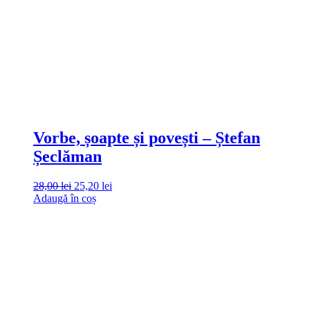
Vorbe, șoapte și povești – Ștefan
Șeclăman
28,00
lei
25,20
lei
Adaugă în coș