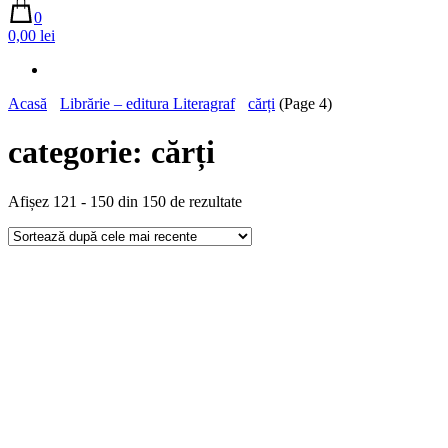
0
0,00 lei
Acasă
Librărie – editura Literagraf
cărți
(Page 4)
categorie:
cărți
Sortat
Afișez 121 - 150 din 150 de rezultate
după
cele
mai
recente