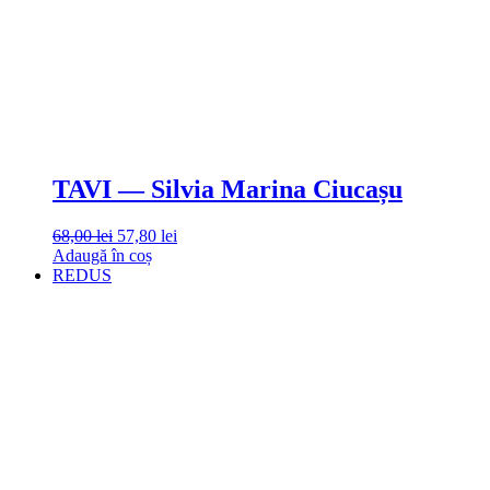
TAVI — Silvia Marina Ciucașu
68,00
lei
57,80
lei
Adaugă în coș
REDUS