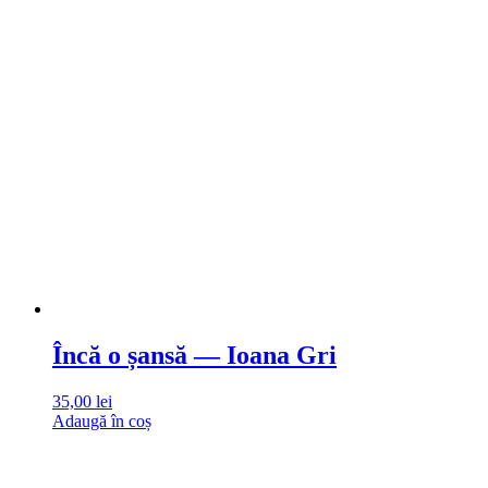
Încă o șansă — Ioana Gri
35,00
lei
Adaugă în coș