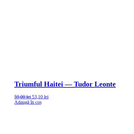
Triumful Haitei — Tudor Leonte
59,00
lei
53,10
lei
Adaugă în coș