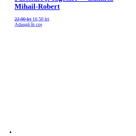
Mihail-Robert
22,00
lei
16,50
lei
Adaugă în coș