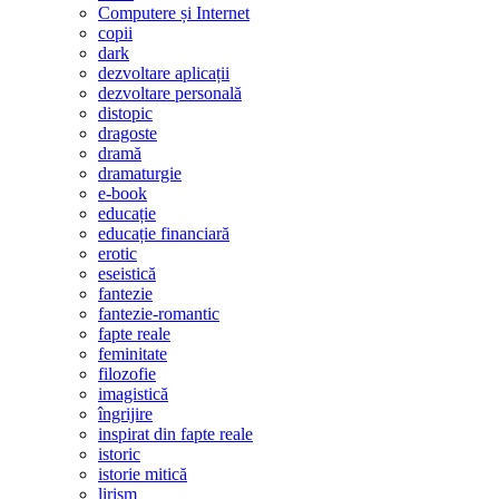
Computere și Internet
copii
dark
dezvoltare aplicații
dezvoltare personală
distopic
dragoste
dramă
dramaturgie
e-book
educație
educație financiară
erotic
eseistică
fantezie
fantezie-romantic
fapte reale
feminitate
filozofie
imagistică
îngrijire
inspirat din fapte reale
istoric
istorie mitică
lirism