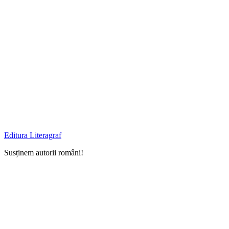
Skip
to
content
Editura Literagraf
Susținem autorii români!