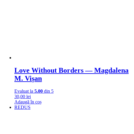
Love Without Borders — Magdalena
M. Vișan
Evaluat la
5.00
din 5
30,00
lei
Adaugă în coș
REDUS