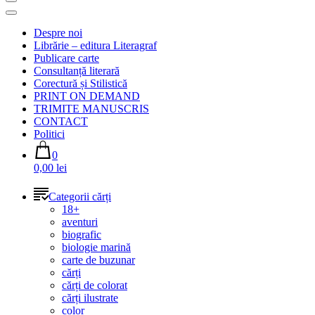
Despre noi
Librărie – editura Literagraf
Publicare carte
Consultanță literară
Corectură și Stilistică
PRINT ON DEMAND
TRIMITE MANUSCRIS
CONTACT
Politici
0
0,00 lei
Categorii cărți
18+
aventuri
biografic
biologie marină
carte de buzunar
cărți
cărți de colorat
cărți ilustrate
color